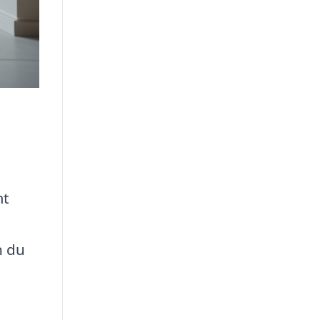
mt
n du