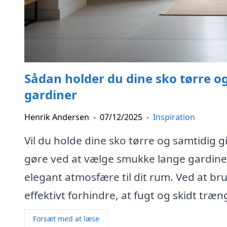
Sådan holder du dine sko tørre o
gardiner
Henrik Andersen
-
07/12/2025
-
Inspiration
Vil du holde dine sko tørre og samtidig g
gøre ved at vælge smukke lange gardiner
elegant atmosfære til dit rum. Ved at b
effektivt forhindre, at fugt og skidt træn
Forsæt med at læse