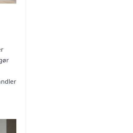
er
gør
andler