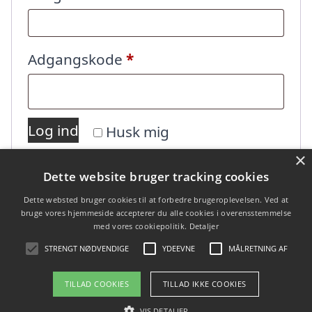
Påkrævet
Adgangskode
*
Log ind
Husk mig
×
Dette website bruger tracking cookies
Mistet din adgangskode?
Dette websted bruger cookies til at forbedre brugeroplevelsen. Ved at
bruge vores hjemmeside accepterer du alle cookies i overensstemmelse
med vores cookiepolitik.
Detaljer
STRENGT NØDVENDIGE
YDEEVNE
MÅLRETNING AF
TILLAD COOKIES
TILLAD IKKE COOKIES
Copyright 2026 - Pilanto Aps
VIS DETALJER